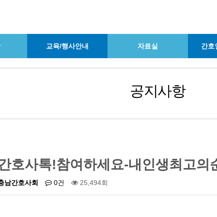
항
교육/행사안내
자료실
간호
공지사항
간호사톡!참여하세요-내인생최고의
충남간호사회
0건
25,494회