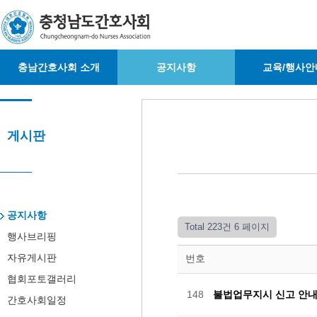
충남간호사회 소개
공지사항
교육/행사안
게시판
공지사항
Total 223건
6 페이지
행사브리핑
자유게시판
번호
협회포토갤러리
148
불법업무지시 신고 안
간호사회일정