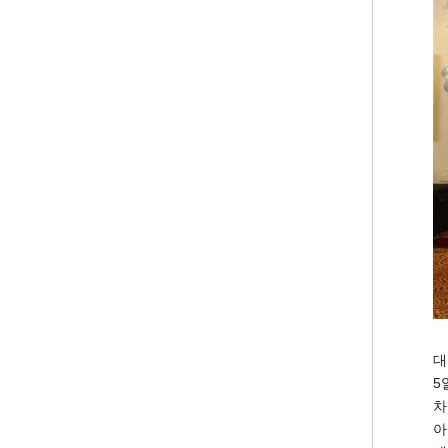
대
5
차
아