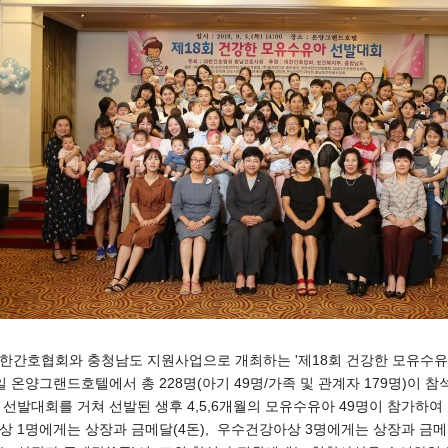
한간호협회와 충청남도 지원사업으로 개최하는 '제18회 건강한 모유수유
일 온양그랜드호텔에서 총 228명(아기 49명/가족 및 관계자 179명)이 
 선발대회를 거쳐 선발된 생후 4,5,6개월의 모유수유아 49명이 참가하여
상 1명에게는 상장과 금메달(4돈), 우수건강아상 3명에게는 상장과 금메달(