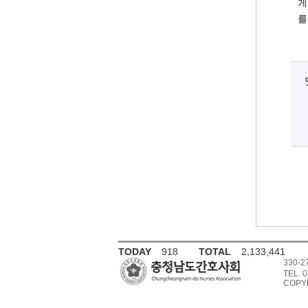
게
를
TODAY
918
TOTAL
2,133,441
330-
TEL. 0
COPYR