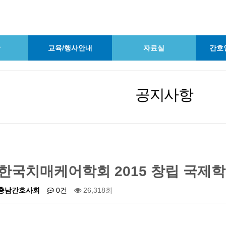
항
교육/행사안내
자료실
간호
공지사항
한국치매케어학회 2015 창립 국제학술
충남간호사회
0건
26,318회