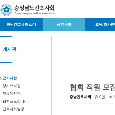
충남간호사회 소개
공지사항
교육/행사안
게시판
공지사항
협회 직원 모
행사브리핑
자유게시판
충남간호사회
0건
2
협회포토갤러리
간호사회일정