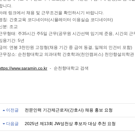
합니다.
아래 링크에서 채용 및 근무조건을 확인하시기 바랍니다.
명칭: 간호교육 코디네이터(시뮬레이터 이용실습 코디네이터)
신분: 조교
근무형태: 주35시간 주5일 근무(공무원 시간선택 임기제 준용, 시간외 근
임용기간: 5년
급여: 연봉 3천만원 고정형(채용 기간 중 급여 동결, 일체의 인건비 포함)
근무장소: 순천향대학교 의과대학 간호학과(천안캠퍼스) 천안향설의학관 
https://www.saramin.co.kr
- 순천향대학교 검색
이전글
전문인력 기간제근로자(간호사) 채용 홍보 요청
다음글
2025년 제13회 JW성천상 후보자 대상 추천 요청