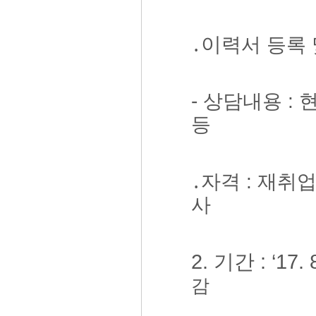
․이
력서 등록 
- 상담내용 :
등
․
자격 : 재취
사
2. 기간 : ‘17. 8
감