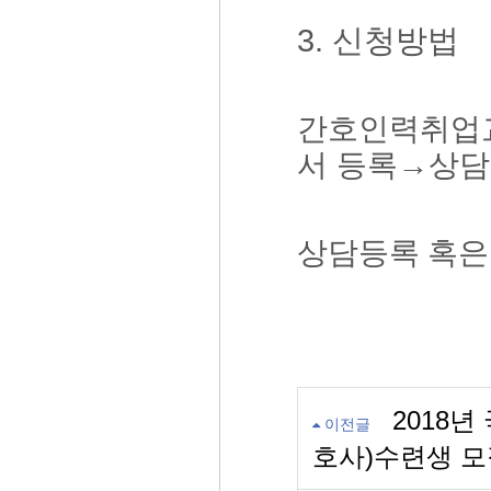
3. 신청방법
간호인력취업
서 등록→상담
상담등록 혹은
2018
이전글
호사)수련생 